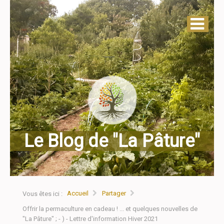
Le Blog de "La Pâture"
Accueil
Partager
Vous êtes ici :
Offrir la permaculture en cadeau ! ... et quelques nouvelles de
"La Pâture" ; - ) - Lettre d'information Hiver 2021