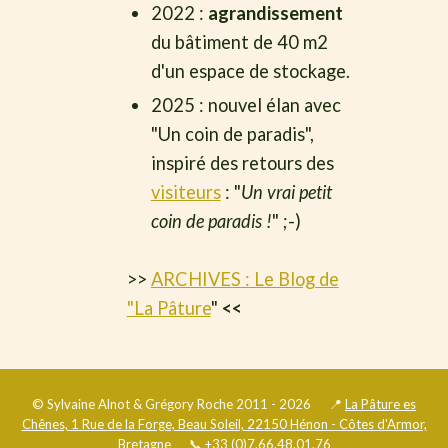
2022 :
agrandissement
du bâtiment de 40 m2
d'un espace de stockage.
2025 : nouvel élan avec
"Un coin de paradis",
inspiré des retours des
visiteurs
: "
Un vrai petit
coin de paradis !
" ;-)
>>
ARCHIVES : Le Blog de
"La Pâture
"
<<
© Sylvaine Alnot & Grégory Roche 2011 - 2026 📍
La Pâture es
Chênes, 1 Rue de la Forge, Beau Soleil, 22150 Hénon - Côtes d'Armor,
Bretagne
📞
+33 (0)7.66.48.01.76