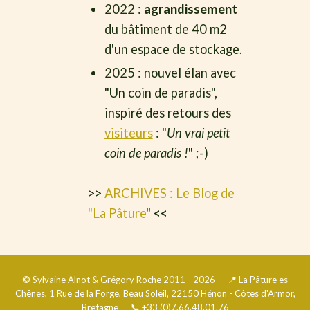
2022 :
agrandissement
du bâtiment de 40 m2
d'un espace de stockage.
2025 : nouvel élan avec
"Un coin de paradis",
inspiré des retours des
visiteurs
: "
Un vrai petit
coin de paradis !
" ;-)
>>
ARCHIVES : Le Blog de
"La Pâture
"
<<
© Sylvaine Alnot & Grégory Roche 2011 - 2026 📍
La Pâture es
Chênes, 1 Rue de la Forge, Beau Soleil, 22150 Hénon - Côtes d'Armor,
Bretagne
📞
+33 (0)7.66.48.01.76